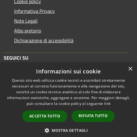
Cookie policy
Informativa Privacy
Note Legali
Albo pretorio
Dichiarazione di accessibilità
SEGUICI SU
×
Informazioni sui cookie
Facebook
Youtube
RSS
Questo sito web utilizza cookie tecnici e assimilati strettamente
necessari al corretto funzionamento e alla navigazione del sito,
nonché un cookie tecnico analitico al solo fine di elaborare
informazioni statistiche, aggregate e anonime. Per maggiori dettagli,
RSS
Copyright © 2026 • Comune di
può consultare la cookie policy al seguente
link
Accessibilità
Nuvolera • Powered by
Privacy
Municipium
Accesso
•
RIFIUTA TUTTO
ACCETTA TUTTO
Cookie
redazione
Mappa del sito
MOSTRA DETTAGLI